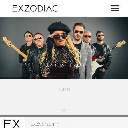
NASLOVNICA
O NAMA
GALERIJA
AUDIO
AUDIO
REPERTOAR
ExZodiac mix