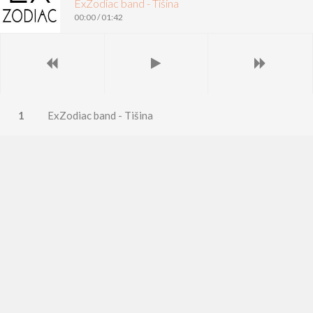
KONTAKT
ExZodiac band - Tišina
00:00
/
01:42
ExZodiac band - Tišina